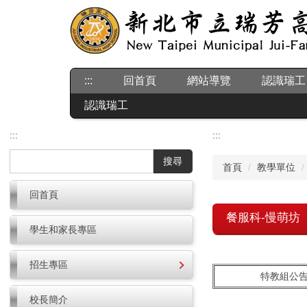
跳
到
主
要
內
:::
回首頁
網站導覽
認識瑞工
容
區
認識瑞工
:::
:::
搜尋
首頁
教學單位
回首頁
餐服科-慢萌坊
學生和家長專區
招生專區
特教組公
校長簡介