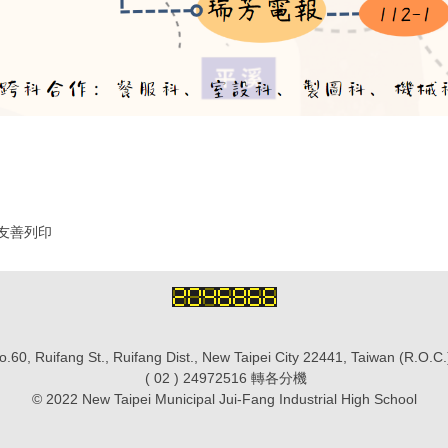
友善列印
.60, Ruifang St., Ruifang Dist., New Taipei City 22441, Taiwan (R.O.
( 02 ) 24972516 轉各分機
© 2022 New Taipei Municipal Jui-Fang Industrial High School