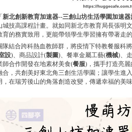
https://huggecafe.com.t
「
新北創新教育加速器--三創山坊生活學園加速器
山城技高課程計畫。就如同新北市教育局長張明
教育的務實致用，更能帶領學生學習擁有帶著走
團隊結合跨科熱血教師群，將疫情下特教餐服科
室設
)、商品設計(
製圖
)、餐車金屬工藝(
機械
)、
業師合作開發在地素材美食(
餐服
)，攜手打造亮
融合，共創美好東北角三創生活學園；讓學生進
用，在瑞芳後山的角落創造改變，傳遞幸福的美