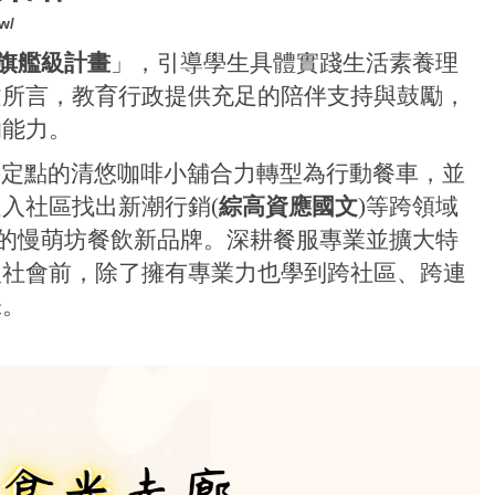
w/
旗艦級計畫
」，引導學生具體實踐生活素養理
文所言，教育行政提供充足的陪伴支持與鼓勵，
的能力。
將定點的清悠咖啡小舖合力轉型為行動餐車，並
走入社區找出新潮行銷(
綜高資應國文
)等跨領域
麗的慢萌坊餐飲新品牌。深耕餐服專業並擴大特
入社會前，除了擁有專業力也學到跨社區、跨連
味。