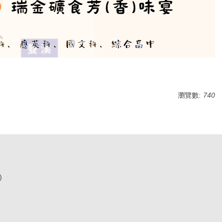
瀏覽數:
740
C.)