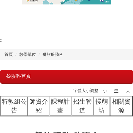
認識瑞工
行政單位
教學單位
:::
首頁
教學單位
餐飲服務科
其他單位
學校章則
餐服科首頁
請購系統
字體大小調整
小
中
大
檔案下載
特教組公
師資介
課程計
招生管
慢萌
相關資
告
紹
畫
道
坊
源