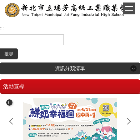
跳
到
主
要
:::
內
容
區
搜尋
資訊分類清單
活動宣導
回首頁
學生和家長專區
招生專區
校長簡介