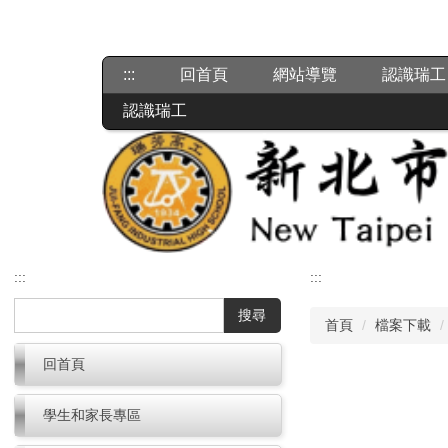
跳
到
主
:::
回首頁
網站導覽
認識瑞工
要
內
認識瑞工
容
區
:::
:::
搜尋
首頁
檔案下載
回首頁
學生和家長專區