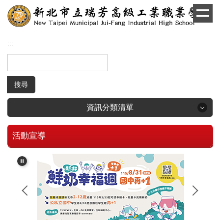
跳
到
主
要
:::
內
容
區
搜尋
資訊分類清單
活動宣導
回首頁
學生和家長專區
招生專區
校長簡介