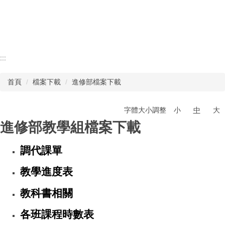
認識瑞工
行政單位
教學單位
:::
首頁
檔案下載
進修部檔案下載
其他單位
學校章則
字體大小調整
小
中
大
進修部教學組檔案下載
請購系統
調代課單
檔案下載
教學進度表
教科書相關
各班課程時數表