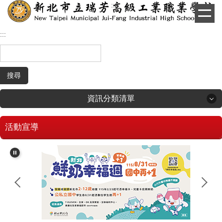
:::
跳
到
主
:::
要
內
容
區
搜尋
資訊分類清單
活動宣導
回首頁
學生和家長專區
招生專區
校長簡介