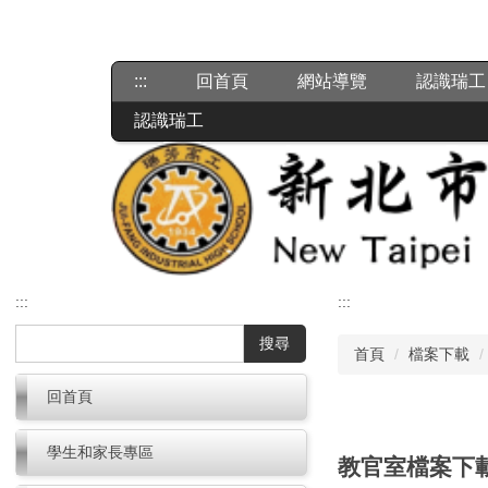
跳
到
主
:::
回首頁
網站導覽
認識瑞工
要
內
認識瑞工
容
區
:::
:::
搜尋
首頁
檔案下載
回首頁
學生和家長專區
教官室檔案下