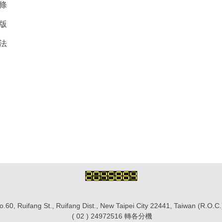
條
版
法
.60, Ruifang St., Ruifang Dist., New Taipei City 22441, Taiwan (R.O.
( 02 ) 24972516 轉各分機