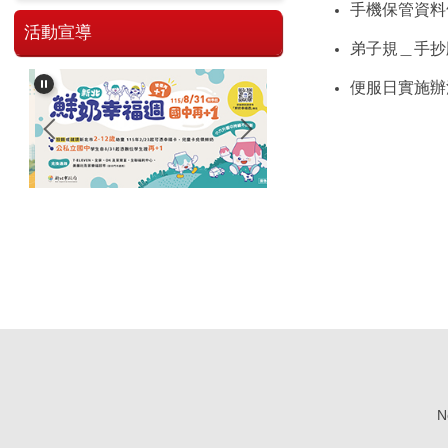
手機保管資料
活動宣導
弟子規＿手抄
便服日實施辦
No