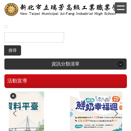
跳
到
主
要
:::
內
容
區
搜尋
資訊分類清單
活動宣導
回首頁
學生和家長專區
招生專區
校長簡介