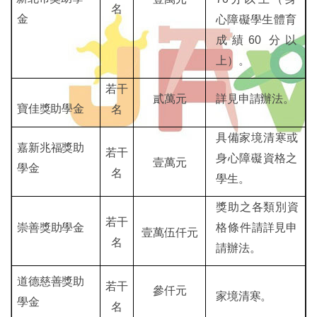
名
金
心障礙學生體育
成績
60
分以
上）。
若干
貳萬元
詳見申請辦法。
寶佳獎助學
金
名
具備家境清寒或
嘉新兆福獎
助
若干
身心障礙
資格之
壹萬元
學金
名
學生。
獎助之各類別資
若干
崇善獎助學
金
格條件請
詳見申
壹萬伍仟元
名
請辦法。
道德慈善獎
助
若干
參仟元
家境清寒。
學金
名