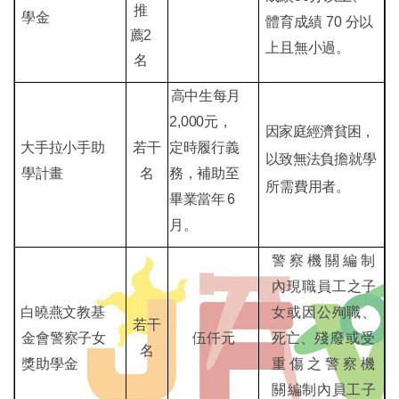
推
學金
體育成績
70
分以
薦
2
上且無小過。
名
高中生
每月
2,000
元，
因家庭經濟貧困，
大手拉小手
助
若干
定時履行義
以致無法
負擔就學
學計畫
名
務，補助至
所需費用者。
畢業當
年
6
月。
警察機關編制
內現職員工
之子
白曉燕文教基
女或因公殉職、
若干
金會警察子女
伍仟元
死亡、
殘廢或受
名
獎助學
金
重傷之警察機
關
編制內員工子