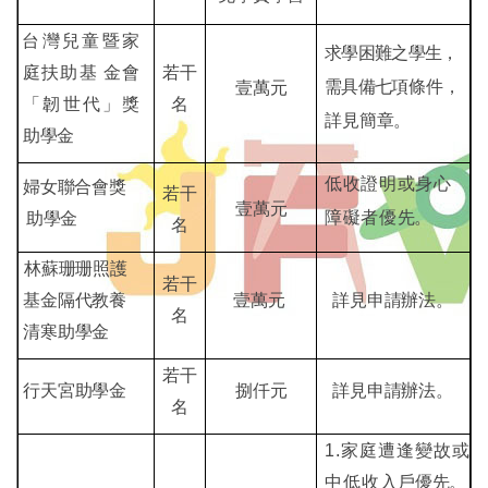
台灣兒童暨家
求學困難之學生，
庭扶助基 金會
若干
需具備七
項條件，
壹萬元
「韌世
代」獎
名
詳見簡章。
助學金
低收證明或身心
婦女聯合會
獎
若干
壹萬元
障礙者優
先。
助學金
名
林蘇珊珊照護
若干
基金隔代教養
壹萬元
詳見申請辦法。
名
清寒助
學金
若干
行天宮助學
金
捌仟元
詳見申請辦法。
名
1.家庭遭逢變故或
中低收
入戶優先。