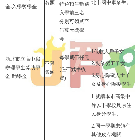
名額
北市國中畢業生。
特色招生甄選
金-入學獎學金
入學前三名-
分別可領貳至
伍萬元獎學
金。
1低收入戶子女
每學期伍仟元
新北市立高中職
不限
2.失業勞工子女
辦理學生獎助學
(住宿減半收
名額
3.身心障礙人士子
金-助學金
費)
女及身心障礙學生
1.就讀本市高級中
等以下學校具原住
民身分學生。
2.同一學期未領有
其他政府機關