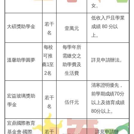
女。
低收入戶且學業
若干
大碩獎助學
金
成績
80
分
以
壹萬元
名
上。
每校
每學年所
可
推
需繳交之
溫馨助學圓
夢
詳見申請辦法。
薦1至
助學費及
2
名
生活費
清寒證明優先，
前學期成績
70
分
宏益玻璃獎
助
若干
伍仟元
以上及德育成績
學金
名
80
分以上。
宜鼎國際教育
基金會-國際
若干
詳見申請辦