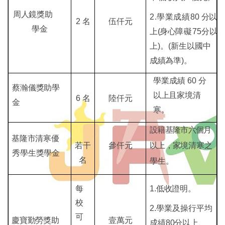
周人鏡獎助
2.學業成績
80
分以
2
名
伍仟元
學金
上(身心
障礙
75
分以
上)。(新生以
國中
成績為準)。
學業成績
60
分
蔡瀚儀獎助
學
以上且家境清
6
名
陸仟元
金
寒。
設籍基隆市六個月
基隆市清寒優
若干
參仟元
以上，家
境清寒之
秀學生獎
學金
名
學生。
每
1.低收證明。
校
2.學業及操行平均
可
慶寶勤勞獎
助
壹萬元
成績
80
分以上、