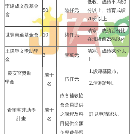
低收、成績平均80
李建成文教基金
50
陸仟元
分以上、體育成績
會
70分以上
清寒、成績百分比
世豐善至基金會
10
柒仟元
在班級前25%以內
王陳靜文獎助學
清寒、成績80分以
3
壹萬元
金
上
1.設籍基隆市。
慶安宮獎助
若干
伍仟元
學金
2.清寒證明。
名
依各補教協
會會員提供
希望萌芽助
學
若干
之課程及科
詳見申請辦法。
計畫
名
目提供全額
免學費學
習