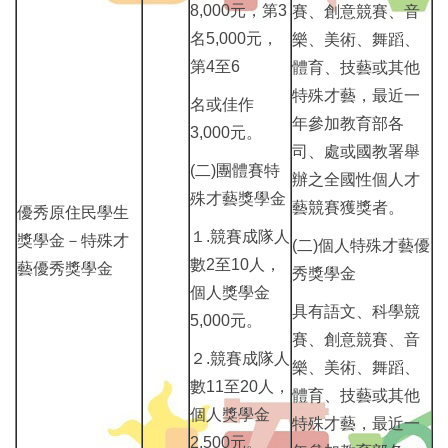
8,000元，第3
賽、創意競賽、音
名5,000元，
樂、美術、舞蹈、
第4至6
體育、技藝或其他
特殊才藝，最近一
名或佳作
年參加教育部各
3,000元。
司、處或國教署舉
(二)團體賽特
辦之全國性個人才
殊才藝獎學金
藝競賽獲獎者。
優秀原住民學生
１.競賽成隊人
獎學金－特殊才
(二)個人特殊才藝優
數2至10人，
藝優秀獎學金
秀獎學金
個人獎學金
具有語文、科學競
5,000元。
賽、創意競賽、音
２.競賽成隊人
樂、美術、舞蹈、
數11至20人，
體育、技藝或其他
個人獎學金
特殊才藝，最近一
2,500元。