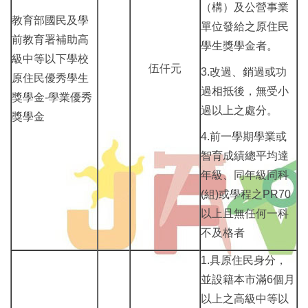
（構）及公營事業
教育部國民及學
單位發給之原住民
前教育署補助高
學生獎學金者。
級中等以下學校
伍仟元
3.改過、銷過或功
原住民優秀學生
過相抵後，無受小
獎學金-學業優秀
過以上之處分。
獎學金
4.前一學期學業或
智育成績總平均達
年級、同年級同科
(組)或學程之PR70
以上且無任何一科
不及格者
1.具原住民身分，
並設籍本市滿6個月
以上之高級中等以