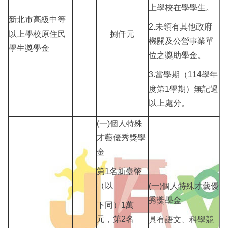
上學校在學學生。
新北市高級中等
2.未領有其他政府
以上學校原住民
捌仟元
機關及公營事業單
學生獎學金
位之獎助學金。
3.當學期（114學年
度第1學期）無記過
以上處分。
(一)個人特殊
才藝優秀獎學
金
第1名新臺幣
（以
(一)個人特殊才藝優
秀獎學金
下同）1萬
元，第2名
具有語文、科學競