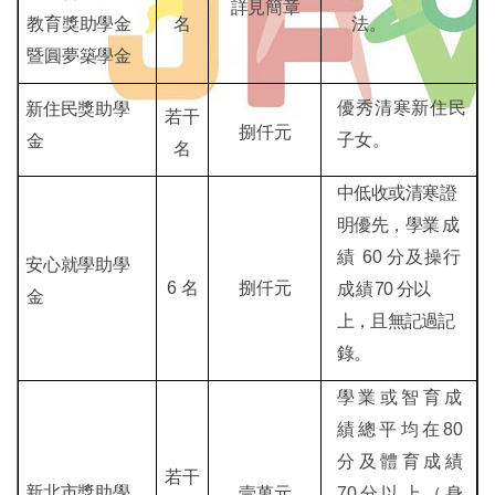
詳見簡
章
教育獎助學金
名
法。
暨圓夢
築學金
優秀清寒新住民
新住民獎助
學
若干
捌仟元
子女。
金
名
中低收或清寒證
明優先，學
業成
績
60
分及操行
安心就學助
學
6
名
捌仟元
成績
70
分以
金
上，且無記過記
錄。
學業或智育成
績總平均在
80
分及體育成績
若干
新北市獎助
學
壹萬元
70
分以上
（身