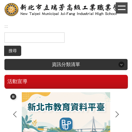
跳
到
主
要
:::
內
容
區
搜尋
資訊分類清單
活動宣導
回首頁
學生和家長專區
招生專區
校長簡介