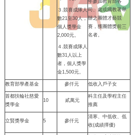
年參加教育部各
司、處或國教署舉
３.競賽成隊人
辦之團體才藝競
數21至30人，
賽，獲團體獎前三
個人獎學金
名者。
2,000元。
４.競賽成隊人
數31人以上
者，個人獎學
金1,500元。
教育部學產基金
參仟元
低收入戶子女
首都扶輪社慈愛
科主任及學程主任
10
貳萬元
獎學金
推薦
清寒、中低收、低
立賢獎學金
5
參仟元
收(成績擇優)