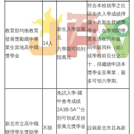
符合本校就學之社
區生依入學成績擇
優十名新生發給獎
新生入學壹萬
教育部均衡教育
學金，在學期間學
元
發展獎勵國中畢
業名次在同年級、
14人
業生當地高中職
同年級同科（組）
六學期可領到
獎學金
或學程前百分之二
陸萬元
十，得繼續申請本
獎學金至畢業，最
多可領六學期。
免試入學-國
中會考成績
++
2A3B-5A
分
別可領貳至拾
新北市立高中職
壹萬元獎學金
不限
設籍新北市且為新
辦理學生獎助學