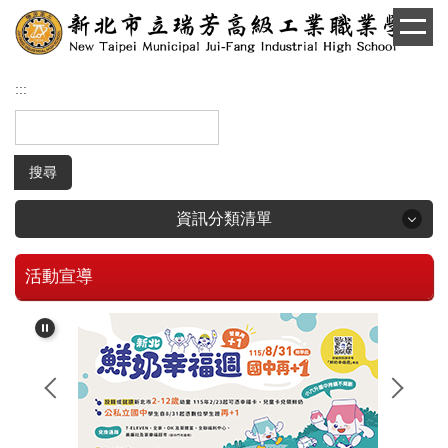
跳
到
主
要
:::
內
容
區
搜尋
資訊分類清單
活動宣導
回首頁
學生和家長專區
招生專區
校長簡介