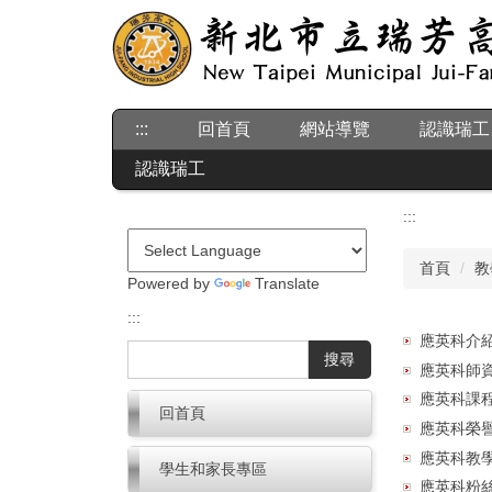
跳
到
主
要
內
:::
回首頁
網站導覽
認識瑞工
容
區
認識瑞工
:::
首頁
教
Powered by
Translate
:::
應英科介
搜尋
應英科師
應英科課
回首頁
應英科榮
應英科教
學生和家長專區
應英科粉