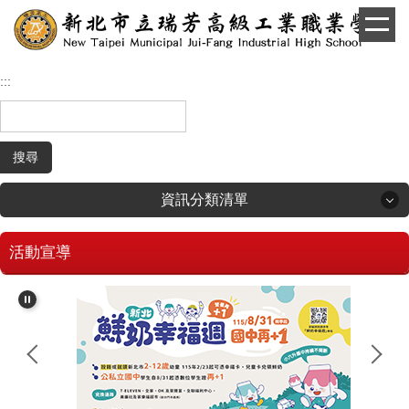
跳
到
主
要
:::
內
容
區
搜尋
資訊分類清單
活動宣導
回首頁
學生和家長專區
招生專區
校長簡介