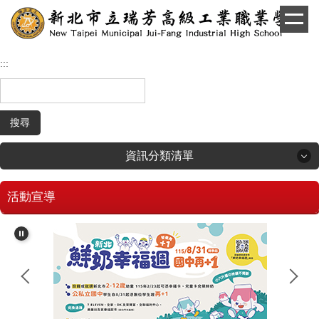
跳
到
主
要
:::
內
容
區
搜尋
資訊分類清單
活動宣導
回首頁
學生和家長專區
招生專區
校長簡介