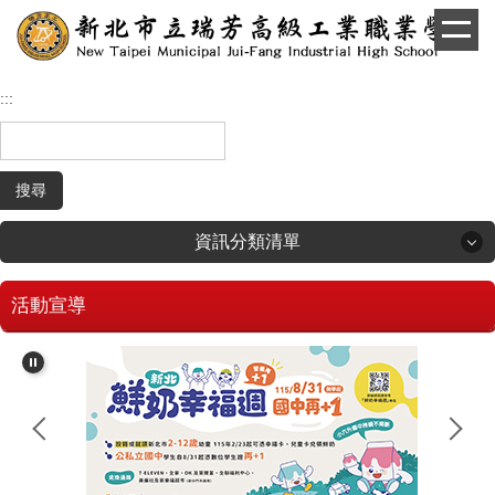
跳
到
主
要
:::
內
容
區
搜尋
資訊分類清單
活動宣導
回首頁
學生和家長專區
招生專區
校長簡介