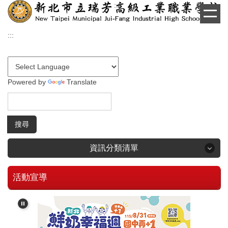
:::
跳
到
主
:::
要
內
容
區
Powered by
Translate
搜尋
資訊分類清單
活動宣導
回首頁
學生和家長專區