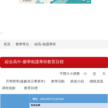
認識瑞工
行政單位
教學單位
:::
首頁
教學單位
綜高-衛護專班
其他單位
學校章則
綜合高中-藥學衛護專班教育目標
請購系統
字體大小調整
小
中
大
升學榜單(級數表示畢業年)
教學活動
師資介紹
網路資源
檔案下載
課程規劃
教育目標