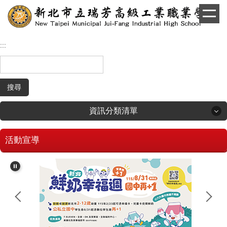
跳
到
主
要
:::
內
容
區
搜尋
資訊分類清單
活動宣導
回首頁
學生和家長專區
招生專區
校長簡介