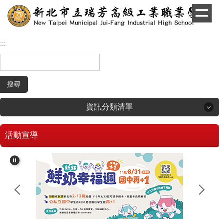
跳
到
主
要
:::
內
容
區
搜尋
資訊分類清單
活動宣導
回首頁
學生和家長專區
招生專區
校長簡介