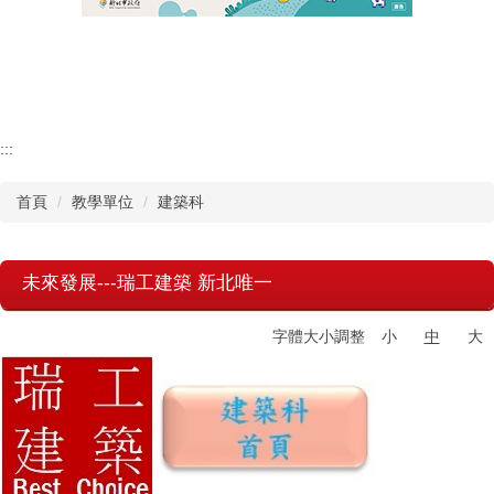
認識瑞工
行政單位
教學單位
:::
首頁
教學單位
建築科
其他單位
學校章則
未來發展---瑞工建築 新北唯一
請購系統
字體大小調整
小
中
大
檔案下載