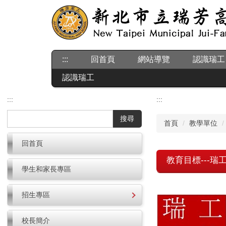
跳
到
主
要
內
:::
回首頁
網站導覽
認識瑞工
容
區
認識瑞工
:::
:::
搜尋
首頁
教學單位
回首頁
教育目標---瑞
學生和家長專區
招生專區
校長簡介