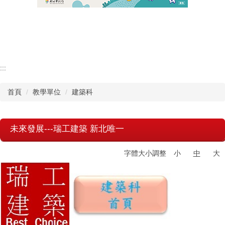
認識瑞工
行政單位
教學單位
:::
首頁
教學單位
建築科
其他單位
學校章則
未來發展---瑞工建築 新北唯一
請購系統
字體大小調整
小
中
大
檔案下載