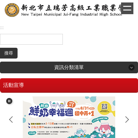
跳
到
主
要
:::
內
容
區
搜尋
資訊分類清單
活動宣導
回首頁
學生和家長專區
招生專區
校長簡介