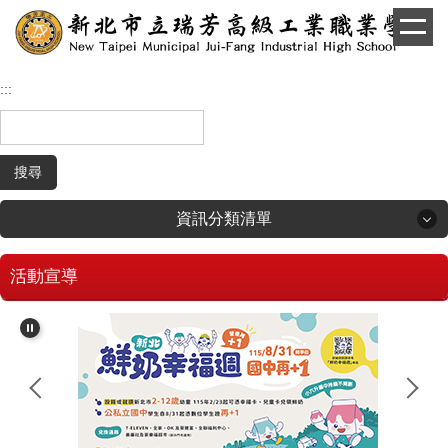
跳
到
主
要
:::
內
容
區
搜尋
資訊分類清單
活動宣導
回首頁
學生和家長專區
招生專區
校長簡介