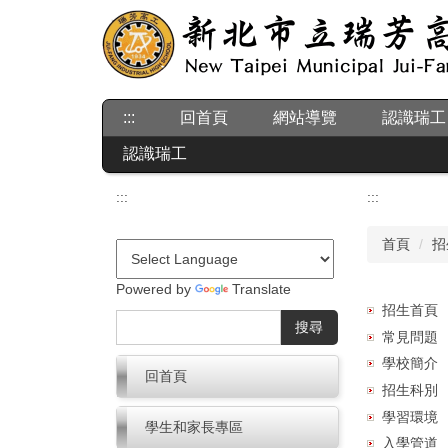
跳
到
主
要
內
:::
回首頁
網站導覽
認識瑞工
容
區
認識瑞工
:::
:::
首頁
招
Powered by
Translate
招生首頁
搜尋
常見問題
學校簡介
回首頁
招生科別
學習環境
學生和家長專區
入學管道