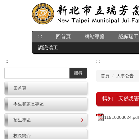
跳
到
主
要
內
:::
回首頁
網站導覽
認識瑞工
容
區
認識瑞工
:::
:::
搜尋
首頁
人事公告
回首頁
轉知「天然災害
學生和家長專區
115E0003624.pdf
招生專區
校長簡介