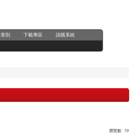
校章則
下載專區
請購系統
瀏覽數:
79