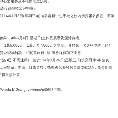
中心之複賽及本校辦理之決賽。
該設籍學校參與初賽)。
114年1月8日(星期三)前向各群科中心學校之校內初賽報名參賽，若該
114年5月4日(星期日)之作品展示及頒獎典禮。
萬5,000元、1萬元及7,500元之獎金。各群第一名之得獎隊伍須配
開展覽及現場解說，相關差旅費用由該會經費項下支應。
屆(不需連續)，請於114年3月26日(星期三)前填寫附件5申請表，
工程學系」申請。經審查後，指導教師頒發教育部獎狀1幀，獎金新臺
不得重複計算。
12ea.gov.tw/nss/p/0603下載。