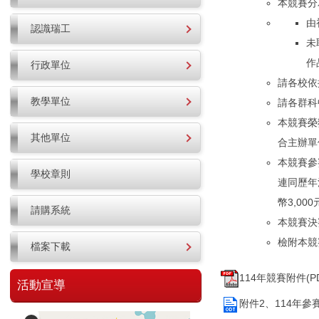
本競賽分
由
認識瑞工
未
作
行政單位
請各校依
教學單位
請各群科
本競賽榮
其他單位
合主辦單
本競賽參
學校章則
連同歷年
幣3,0
請購系統
本競賽決
檢附本競賽
檔案下載
114年競賽附件(PDF
活動宣導
附件2、114年參賽歷