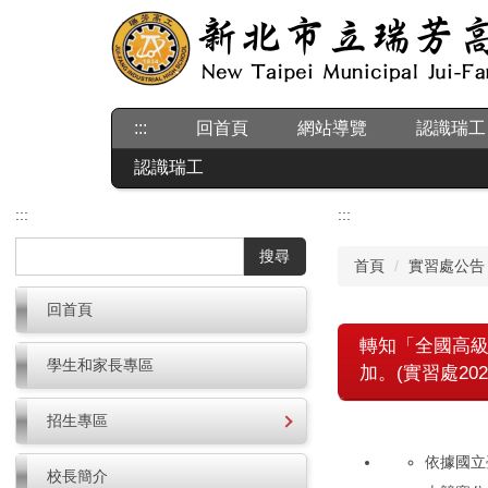
跳
到
主
要
內
:::
回首頁
網站導覽
認識瑞工
容
區
認識瑞工
:::
:::
搜尋
首頁
實習處公告
回首頁
轉知「全國高級
學生和家長專區
加。(實習處2024/
招生專區
依據國立臺
校長簡介