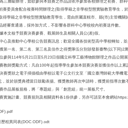
為三層級辦理，如欲參與本競賽之作品請依序參加各校辦理之初賽、群科
初賽委員會配合複賽時間辦理之(取得學籍之非學校型態實驗教育學生，於
取得學籍之非學校型態實驗教育學生，需由所屬直轄市、縣(市)主管機關於
品經審查通過，採外加方式，不影響各群科中心學校校內初賽送件數。
據本文核予競賽決賽參賽、觀展師生及相關人員公(差)假。
中心及推動中心學校公告競賽訊息；歡迎全國各技術型高中學校轉知，並參與
獲第一名、第二名、第三名及佳作之得獎隊伍分別頒發新臺幣(以下同)2萬、1
位參與114年5月21日至5月23日假國立科學工藝博物館辦理之作品公
賽教師獎勵方式：凡自100年起指導學生參加本競賽決賽並獲佳作以上累計滿3
決賽獎狀之電子掃描檔由學校以電子公文行文至「國立臺灣師範大學機電
00元，並於頒獎典禮當日鼓勵表揚。獲獎教師再次申請時，獲獎前指導次數
賽作品展板規格，將「專題組」與「創意組」統一展板尺寸。
實施計畫、競賽規則及相關資料各1份供參，另亦可請至本會網站https://vtedu.k
).pdf
程異同表(DOC.ODF).odt