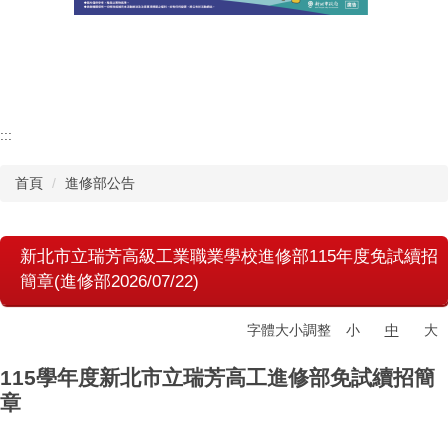
認識瑞工
行政單位
教學單位
:::
首頁
進修部公告
其他單位
學校章則
新北市立瑞芳高級工業職業學校進修部115年度免試續招
簡章(進修部2026/07/22)
請購系統
字體大小調整
小
中
大
檔案下載
115學年度新北市立瑞芳高工進修部免試續招簡
章