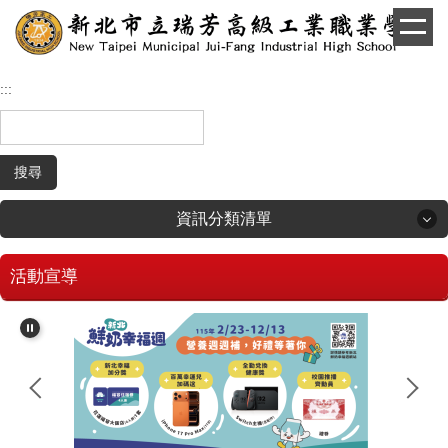
跳
到
主
要
:::
內
容
區
搜尋
資訊分類清單
活動宣導
回首頁
學生和家長專區
招生專區
校長簡介