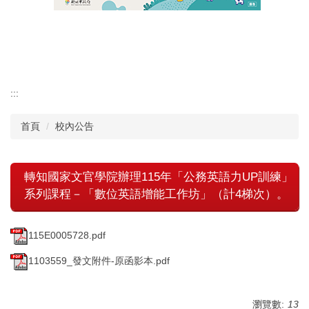
認識瑞工
行政單位
教學單位
:::
首頁
校內公告
其他單位
學校章則
轉知國家文官學院辦理115年「公務英語力UP訓練」
系列課程－「數位英語增能工作坊」（計4梯次）。
請購系統
檔案下載
115E0005728.pdf
1103559_發文附件-原函影本.pdf
瀏覽數:
13