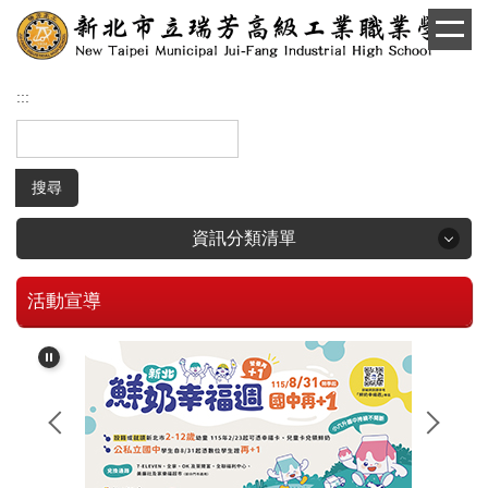
跳
到
主
要
:::
內
容
區
搜尋
資訊分類清單
活動宣導
回首頁
學生和家長專區
招生專區
校長簡介