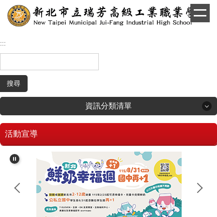
跳
到
主
要
:::
內
容
區
搜尋
資訊分類清單
活動宣導
回首頁
學生和家長專區
招生專區
校長簡介