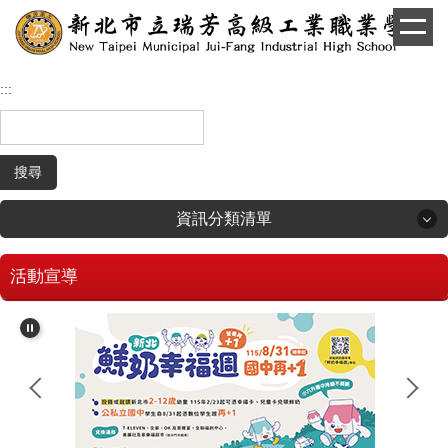
跳
到
主
要
:::
內
容
區
搜尋
資訊分類清單
活動宣導
回首頁
學生和家長專區
招生專區
校長簡介