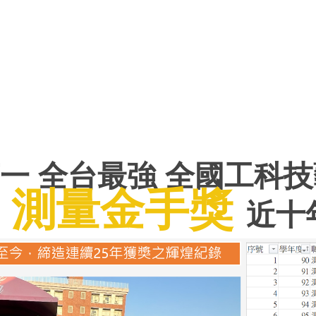
一 全台最強 全國工科
測量金手獎
近十