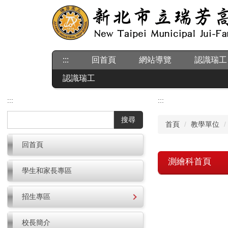
跳
到
主
要
內
:::
回首頁
網站導覽
認識瑞工
容
區
認識瑞工
:::
:::
搜尋
首頁
教學單位
回首頁
測繪科首頁
學生和家長專區
招生專區
校長簡介