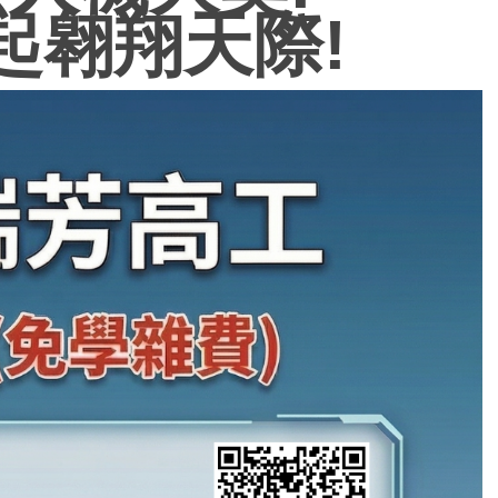
起翱翔天際!