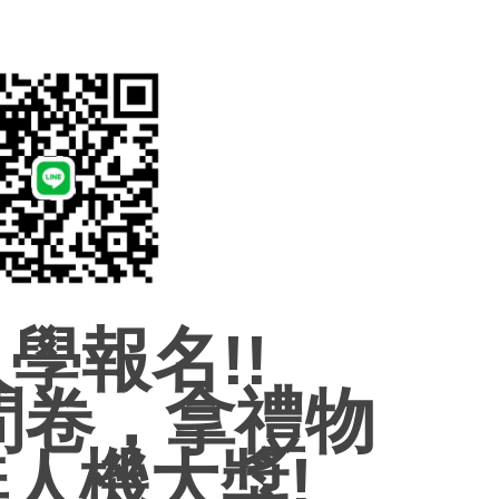
學報名!!
填問卷，拿禮物
人機大獎!