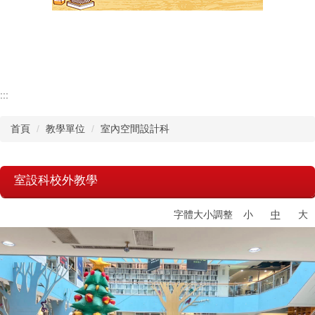
認識瑞工
行政單位
教學單位
:::
首頁
教學單位
室內空間設計科
其他單位
學校章則
室設科校外教學
請購系統
字體大小調整
小
中
大
檔案下載