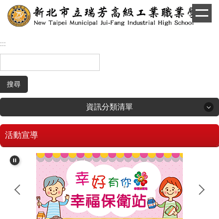
跳
到
主
要
:::
內
容
區
搜尋
資訊分類清單
活動宣導
回首頁
學生和家長專區
招生專區
校長簡介