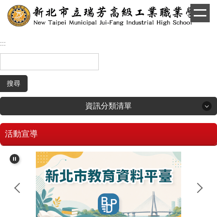
跳
到
主
要
:::
內
容
區
搜尋
資訊分類清單
活動宣導
回首頁
學生和家長專區
招生專區
校長簡介