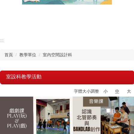
認識瑞工
行政單位
教學單位
:::
首頁
教學單位
室內空間設計科
其他單位
學校章則
室設科教學活動
請購系統
字體大小調整
小
中
大
檔案下載