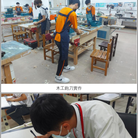
木工鉋刀實作