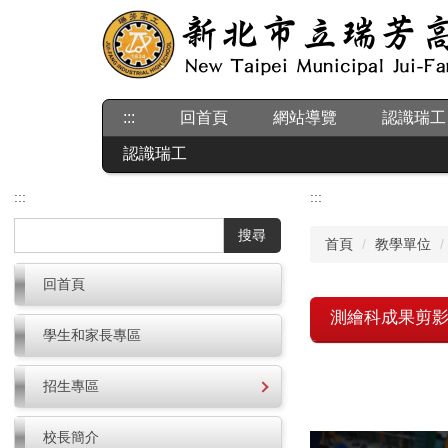
跳
到
主
要
內
:::
回首頁
網站導覽
認識瑞工
容
區
認識瑞工
:::
:::
搜尋
首頁
教學單位
回首頁
測繪科成果剪
學生和家長專區
招生專區
校長簡介