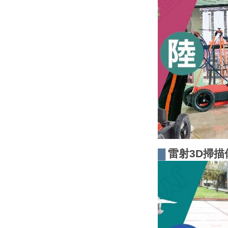
▓
雷射3D掃描儀(L