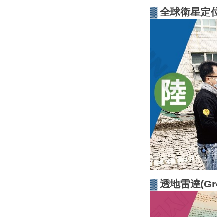
▓
全球衛星定位系統(
▓
透地雷達(Grou