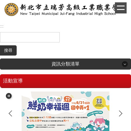
跳
到
主
要
:::
內
容
區
搜尋
資訊分類清單
活動宣導
回首頁
學生和家長專區
招生專區
校長簡介