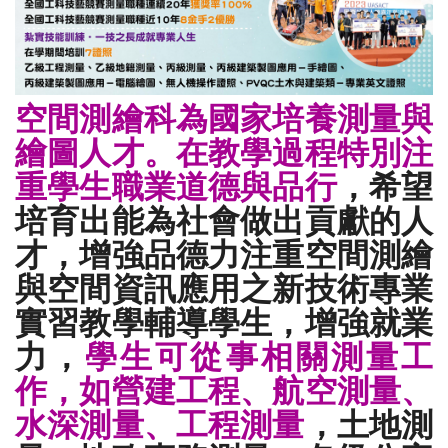
空間測繪科為國家培養測量與
繪圖人才。在教學過程特別注
重學生職業道德與品行
，希望
培育出能為社會
做出貢獻的
人
才
，
增強品德力
注重空間測繪
與空間資訊應用之新技術專業
實習教學輔導學生，增強就業
力，
學生可從事相關測量工
作
，
如營建工程、航空測量、
水深測量、工程測量
，土地測