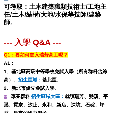
可考取：土木建築職類技術士
/
工地主
任
/
土木
/
結構
/
大地
/
水保等技師
/
建築
師。
--- 入學 Q&A ---
Q1
：要如何進入瑞芳高工呢？
A1：
1、基北區高級中等學校免試入學（所有群科含綜
高）。
招生區域：
基北區。
2、新北市優先免試入學。
專業群科
招生區域大區：
就
讀瑞芳、雙溪、平
▓
溪、貢寮、汐止、永和、新店、深坑、石碇、坪