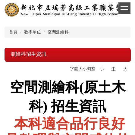
跳
到
主
要
內
首頁
教學單位
空間測繪科
容
區
測繪科招生資訊
字體大小調整
小
中
大
空間測繪科(原土木
科) 招生資訊
本科適合品行良好