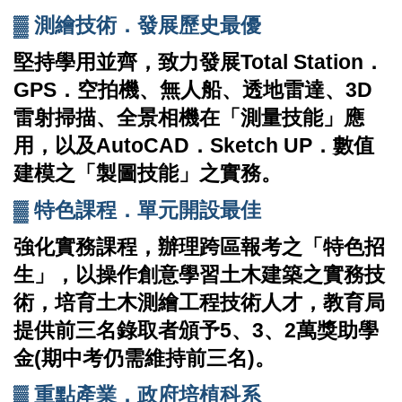
▓
測繪技術．發展歷史最優
堅持學用並齊，致力發展
Total Station
．
GPS
．空拍機、無人船、透地雷達、
3D
雷射掃描、全景相機在「測量技能」應
用，以及
AutoCAD
．
Sketch UP
．數值
建模之「製圖技能」之實務。
▓
特色課程．單元開設最佳
強化實務課程，辦理跨區報考之「特色招
生」，以操作創意學習土木建築之實務技
術，培育土木測繪工程技術人才，教育局
提供前三名錄取者頒予
5
、
3
、
2
萬獎助學
金
(
期中考仍需維持前三名
)
。
▓
重點產業．政府培植科系