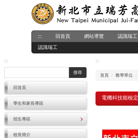
跳
到
主
要
內
:::
回首頁
網站導覽
認識瑞工
容
區
認識瑞工
:::
:::
搜尋
首頁
教學單位
回首頁
電機科技能檢
學生和家長專區
招生專區
校長簡介