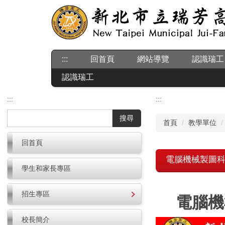
跳
到
主
要
內
:::
回首頁
網站導覽
認識瑞工
容
區
認識瑞工
:::
:::
搜尋
首頁
教學單位
回首頁
電腦機械製圖
學生和家長專區
招生專區
電腦機
校長簡介