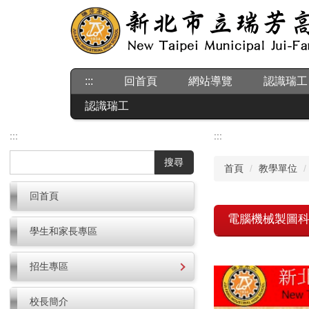
跳
到
主
要
內
:::
回首頁
網站導覽
認識瑞工
容
區
認識瑞工
:::
:::
搜尋
首頁
教學單位
回首頁
電腦機械製圖
學生和家長專區
招生專區
校長簡介