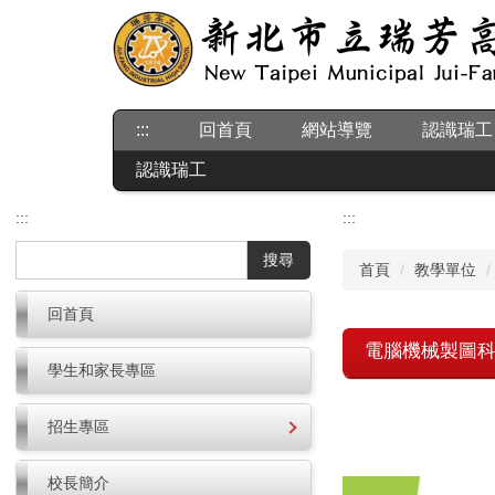
跳
到
主
要
內
:::
回首頁
網站導覽
認識瑞工
容
區
認識瑞工
:::
:::
搜尋
首頁
教學單位
回首頁
電腦機械製圖
學生和家長專區
招生專區
校長簡介