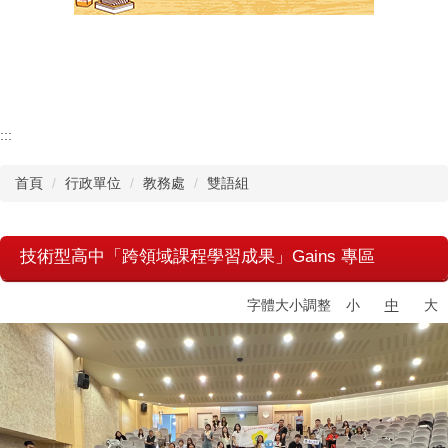
認識瑞工
行政單位
教學單位
:::
首頁
行政單位
教務處
雙語組
其他單位
學校章則
技術型高中「跨領域課程學習成果」Gains 專區
請購系統
字體大小調整
小
中
大
檔案下載