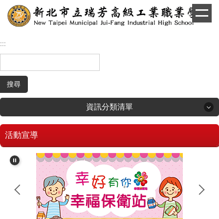
跳
到
主
要
:::
內
容
區
搜尋
資訊分類清單
活動宣導
回首頁
學生和家長專區
招生專區
校長簡介