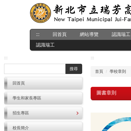
跳
到
主
要
內
:::
回首頁
網站導覽
認識瑞工
容
區
認識瑞工
:::
:::
搜尋
首頁
學校章則
回首頁
圖書章則
學生和家長專區
招生專區
校長簡介