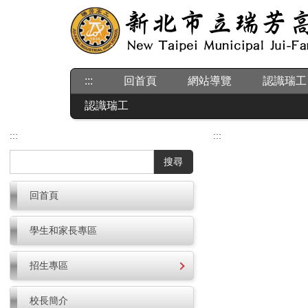
跳
到
主
要
內
:::
回首頁
網站導覽
認識瑞工
容
區
認識瑞工
:::
:::
搜尋
回首頁
學生和家長專區
招生專區
校長簡介