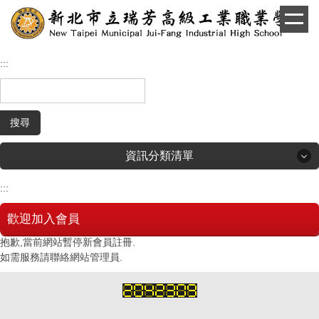
跳
到
主
要
:::
內
容
區
搜尋
資訊分類清單
:::
回首頁
歡迎加入會員
學生和家長專區
抱歉,當前網站暫停新會員註冊.
如需服務請聯絡網站管理員.
招生專區
校長簡介