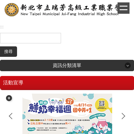
跳
到
主
要
:::
內
容
區
搜尋
資訊分類清單
活動宣導
回首頁
學生和家長專區
招生專區
校長簡介