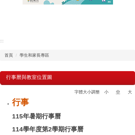
認識瑞工
行政單位
教學單位
:::
首頁
學生和家長專區
其他單位
學校章則
行事曆與教室位置圖
請購系統
字體大小調整
小
中
大
行事
檔案下載
115年暑期行事曆
114學年度第2學期行事曆