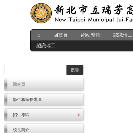
跳
到
主
要
內
:::
回首頁
網站導覽
認識瑞工
容
區
認識瑞工
:::
:::
搜尋
回首頁
學生和家長專區
招生專區
校長簡介