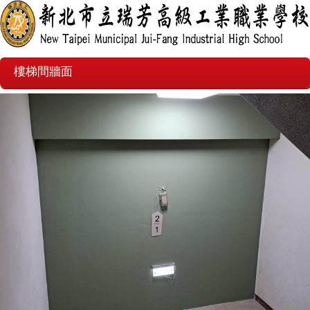
樓梯間牆面