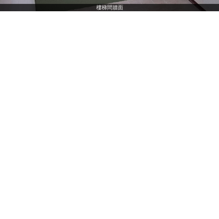
樓梯間牆面